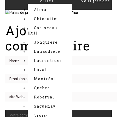
Villes
Nous joindre
Alma
Chicoutimi
Ajouter un
Gatineau /
Hull
commentaire
Jonquière
Lanaudière
Laurentides
Laval
Montréal
Québec
Roberval
Saguenay
Trois-