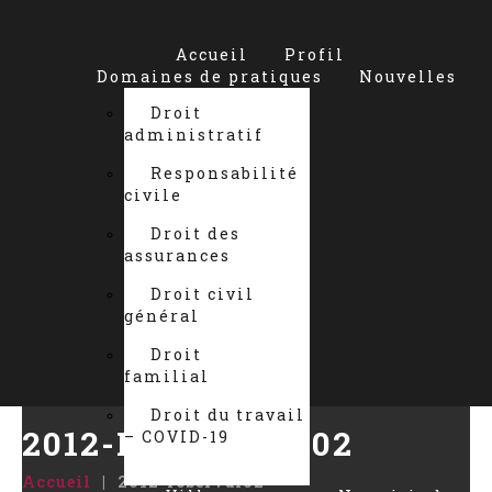
Accueil
Profil
Domaines de pratiques
Nouvelles
Droit
administratif
Responsabilité
civile
Droit des
assurances
Droit civil
général
Droit
familial
Droit du travail
2012-ROBERVAL02
– COVID-19
Accueil
2012-roberval02