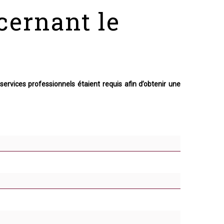
cernant le
bles afin de limiter la durée de votre absence.
ois-je faire?
a CNESST tout en ayant informé votre employeur au
services professionnels étaient requis afin d’obtenir une