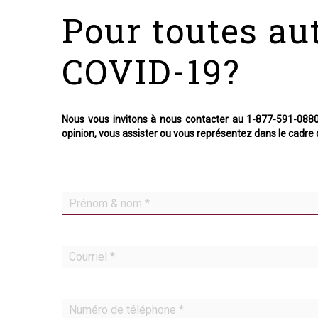
Pour toutes au
Bien entendu, vous devez en informer votre employeur
COVID-19?
Question 13 : Je suis présentement enceinte et je
Réponse :
Vous pouvez demander à être retirée imm
préalable.
Nous vous invitons à nous contacter au
1-877-591-088
opinion, vous assister ou vous représentez dans le cadre
Question
Covid