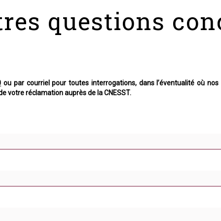
tres questions con
 le plus rapidement possible et vous devez prendre les moyens raisonna
 crains d’être exposée à la COVID-19 dans le cadre de mon emploi. Que d
édiatement de votre travail en faisant une demande en ce sens à l
0
ou par courriel pour toutes interrogations, dans l’éventualité où nos 
 de votre réclamation auprès de la CNESST.