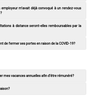
édicaux ainsi que les frais de déplacement en lien avec
on employeur m’avait déjà convoqué à un rendez-vous
les maladies professionnelles.
s?
ltations à distance seront-elles remboursables par la
 revenu et elle privilégie le report des expertises
t, ceux-ci peuvent, à certaines conditions, bénéficier
a CNESST pourra être appelé à évaluer la situation. Ce
ent de fermer ses portes en raison de la COVID-19?
s sanctions à votre égard.
ployeur vous le demande, vous devrez continuer votre
ser mes vacances annuelles afin d’être rémunéré?
raison?
er que votre employeur ne peut vous obliger à prendre
cessaire pour assumer vos obligations en lien avec la