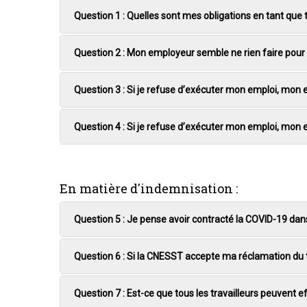
Question 1 : Quelles sont mes obligations en tant que
Question 2 : Mon employeur semble ne rien faire pour 
Réponse :
Selon la Loi sur la santé et la sécurité du 
en veillant à ne pas menacer celle d’autrui. Cette obli
Question 3 : Si je refuse d’exécuter mon emploi, mon 
Réponse :
Si votre emploi représente un danger pour 
Attention, certains travailleurs ne bénéficient pas de
Question 4 : Si je refuse d’exécuter mon emploi, mon
Réponse :
Non. Si vous refusez d’exécuter votre empl
physique d’une autre personne.
Si votre employeur nie que votre santé, votre sécurit
Réponse :
Oui. Selon la Loi votre employeur peut ex
n’est que si celui-ci conclut que votre droit de refu
votre employeur doit s’assurer que vous êtes en mes
En matière d'indemnisation :
Question 5 : Je pense avoir contracté la COVID-19 dans
Question 6 : Si la CNESST accepte ma réclamation du tra
Réponse :
Initialement, vous devez obtenir un diagno
travailleur et la transmettre à la CNESST tout en jo
Question 7 : Est-ce que tous les travailleurs peuvent
Réponse :
Advenant que vous seriez incapable d’effe
Attention, vous devrez être en mesure de démontrer