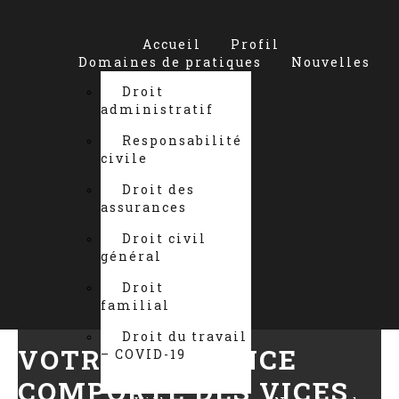
Accueil
Profil
Domaines de pratiques
Nouvelles
Droit
administratif
Responsabilité
civile
Droit des
assurances
Droit civil
général
Droit
familial
Droit du travail
VOTRE RÉSIDENCE
– COVID-19
COMPORTE DES VICES