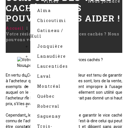
Villes
Nous joindre
CACHÉS ? NOUS
Alma
POUVONS VOUS AIDER !
Chicoutimi
Accueil
nouvelles
Gatineau /
Votre résidence comporte des vices cachés ? Nous
Hull
pouvons vous aider !
Jonquière
Lanaudière
Laurentides
En vertu du Code civil du Québec, le vendeur est tenu de garantir
Laval
à l’acheteur que le bien et ses accessoires sont, lors de la vente,
Montréal
exempts de vices cachés qui le rendent impropre à l’usage
auquel on le destine ou qui diminuent tellement son utilité que
Québec
l’acheteur ne l’aurait pas acheté, ou n’aurait pas donné un si haut
prix, s’il les avait connus.
Roberval
Cependant, le vendeur n’est pas tenu de garantir le vice caché
Saguenay
connu de l’acheteur ni le vice apparent, c’est-à-dire celui qui peut
Trois-
être constaté par un acheteur prudent et diligent sans avoir