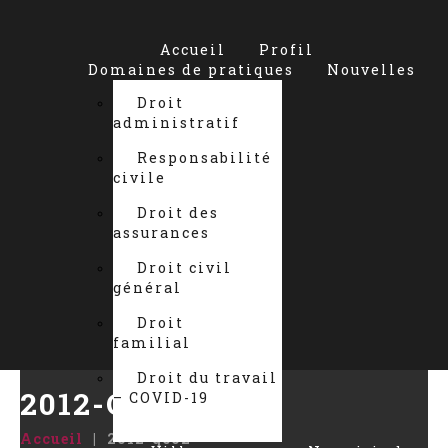
Accueil
Profil
Domaines de pratiques
Nouvelles
Droit
administratif
Responsabilité
civile
Droit des
assurances
Droit civil
général
Droit
familial
Droit du travail
2012-QC02
– COVID-19
Accueil
2012-qc02