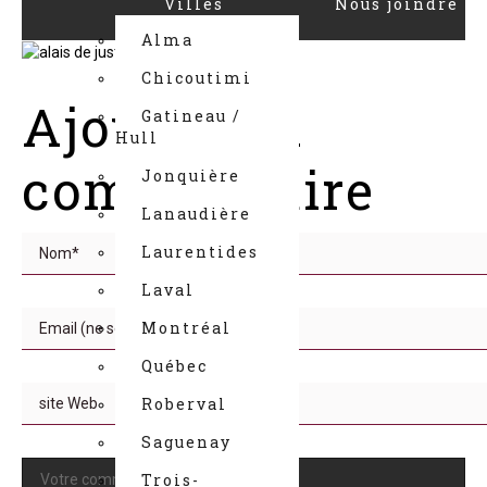
Villes
Nous joindre
Alma
Chicoutimi
Ajouter un
Gatineau /
Hull
commentaire
Jonquière
Lanaudière
Laurentides
Laval
Montréal
Québec
Roberval
Saguenay
Trois-