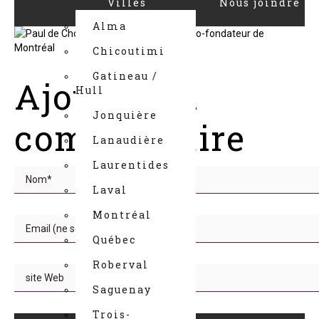
Villes
Nous joindre
Alma
Chicoutimi
Gatineau /
Ajouter un
Hull
Jonquière
commentaire
Lanaudière
Laurentides
Laval
Montréal
Québec
Roberval
Saguenay
Trois-