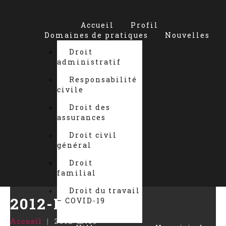
Accueil
Profil
Domaines de pratiques
Nouvelles
Droit
administratif
Responsabilité
civile
Droit des
assurances
Droit civil
général
Droit
familial
Droit du travail
2012-MT01
– COVID-19
Accueil
2012-mt01