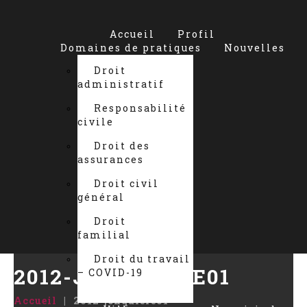
Accueil
Profil
Domaines de pratiques
Nouvelles
Droit
administratif
Responsabilité
civile
Droit des
assurances
Droit civil
général
Droit
familial
Droit du travail
2012-JONQUIERE01
– COVID-19
Accueil
2012-jonquiere01