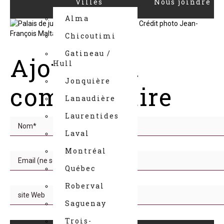
Villes
Nous joindre
Alma
Chicoutimi
Gatineau /
Ajouter un
Hull
Jonquière
commentaire
Lanaudière
Laurentides
Laval
Montréal
Québec
Roberval
Saguenay
Trois-