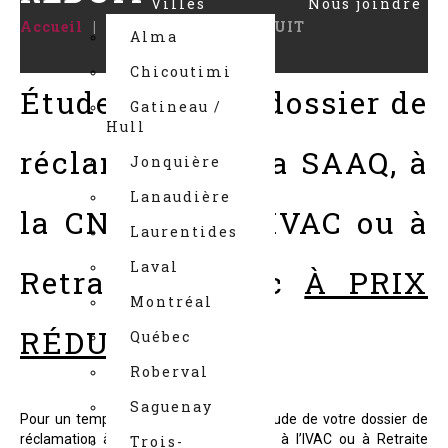
Villes
Nous joindre
Accueil
Promotion PRIX RÉDUIT
Alma
Chicoutimi
Étude de votre dossier de
Gatineau /
Hull
réclamation à la SAAQ, à
Jonquière
Lanaudière
la CNESST, à l’IVAC ou à
Laurentides
Laval
Retraite Québec
À PRIX
Montréal
RÉDUIT
!
Québec
Roberval
Saguenay
Pour un temps limité, nous offrons l’étude de votre dossier de
réclamation à la SAAQ, à la CNESST, à l’IVAC ou à Retraite
Trois-