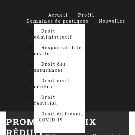
Accueil
Profil
Domaines de pratiques
Nouvelles
Droit
administratif
Responsabilité
civile
Droit des
assurances
Droit civil
général
Droit
familial
Droit du travail
PROMOTION PRIX
– COVID-19
RÉDUIT